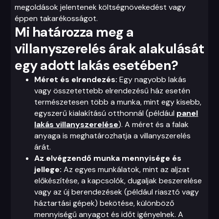
megoldások jelentenek költségnövekedést vagy
éppen takarékosságot.
Mi határozza meg a
villanyszerelés árak alakulását
egy adott lakás esetében?
Méret és elrendezés:
Egy nagyobb lakás
vagy összetettebb elrendezésű ház esetén
természetesen több a munka, mint egy kisebb,
egyszerű kialakítású otthonnál (például
panel
lakás villanyszerelése
). A méret és a falak
anyaga is meghatározhatja a villanyszerelés
árát.
Az elvégzendő munka mennyisége és
jellege:
Az egyes munkálatok, mint az aljzat
előkészítése, a kapcsolók, dugaljak beszerelése
vagy az új berendezések (például riasztó vagy
háztartási gépek) bekötése, különböző
mennyiségű anyagot és időt igényelnek. A