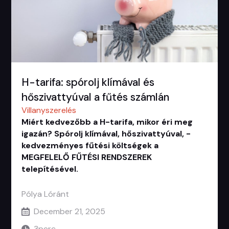
H-tarifa: spórolj klímával és
hőszivattyúval a fűtés számlán
Villanyszerelés
Miért kedvezőbb a H-tarifa, mikor éri meg
igazán? Spórolj klímával, hőszivattyúval, -
kedvezményes fűtési költségek a
MEGFELELŐ FŰTÉSI RENDSZEREK
telepítésével.
Pólya Lóránt
December 21, 2025
3
perc