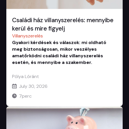
Családi ház villanyszerelés: mennyibe
kerül és mire figyelj
Villanyszerelés
Gyakori kérdések és válaszok: mi oldható
meg biztonságosan, mikor veszélyes
amatőrködni családi ház villanyszerelés
esetén, és mennyibe a szakember.
Pólya Lóránt
July 30, 2026
7
perc