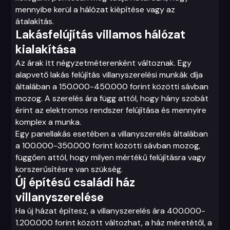
mennyibe kerül a hálózat kiépítése vagy az
átalakítás.
Lakásfelújítás villamos hálózat
kialakítása
Az árak itt négyzetméterenként változnak. Egy
alapvető lakás felújítás villanyszerelési munkák díja
általában a 150.000-450.000 forint közötti sávban
mozog. A szerelés ára függ attól, hogy hány szobát
érint az elektromos rendszer felújítása és mennyire
komplex a munka.
Egy panellakás esetében a villanyszerelés általában
a 100.000-350.000 forint közötti sávban mozog,
függően attól, hogy milyen mértékű felújításra vagy
korszerűsítésre van szükség.
Új építésű családi ház
villanyszerelése
Ha új házat építesz, a villanyszerelés ára 400.000-
1.200.000 forint között változhat, a ház méretétől, a