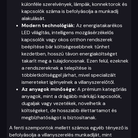
különféle szerelvények, lámpák, konnektorok és
kapcsolók száma is befolyásolja a munkadíj
alakulását.
Modern technológiák:
Az energiatakarékos
LED világítás, intelligens mozgásérzékelős
kapcsolók vagy okos otthon rendszerek
beépítése bár költségesebbnek tűnhet
kezdetben, hosszú távon energiaköltséget
takarít meg a tulajdonosnak. Ezen felül, ezeknek
a rendszereknek a telepítése is
többletköltséggel járhat, mivel specializált
ismereteket igényelnek a villanyszerelőtől.
Az anyagok minősége:
A prémium kategóriás
anyagok, mint a drágább márkájú kapcsolók,
dugaljak vagy vezetékek, növelhetik a
költségeket, de hosszabb élettartamot és
megbízhatóságot is biztosítanak.
A fenti szempontok mellett számos egyéb tényező is
befolyásolja a villanyszerelés munkadíját, mint