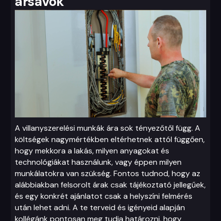
ársávok
A villanyszerelési munkák ára sok tényezőtől függ. A
költségek nagymértékben eltérhetnek attól függően,
hogy mekkora a lakás, milyen anyagokat és
technológiákat használunk, vagy éppen milyen
munkálatokra van szükség. Fontos tudnod, hogy az
alábbiakban felsorolt árak csak tájékoztató jellegűek,
és egy konkrét ajánlatot csak a helyszíni felmérés
után lehet adni. A te terveid és igényeid alapján
kollégánk pontosan meg tudja határozni, hogy