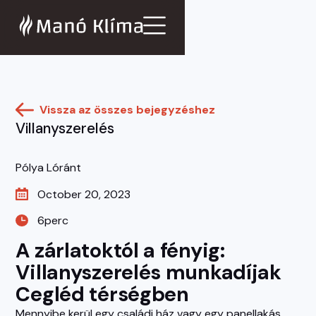
Vissza az összes bejegyzéshez
Villanyszerelés
Pólya Lóránt
October 20, 2023
6
perc
A zárlatoktól a fényig: 
Villanyszerelés munkadíjak 
Cegléd térségben
Mennyibe kerül egy családi ház vagy egy panellakás