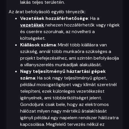
lakás teljes területén.
Az árat befolyásoló egyéb tényezők:
Vezetékek hozzáférhetősége
: Ha a
vezetékek
nehezen hozzáférhetők vagy régiek
és cserére szorulnak, az növelheti a
költségeket.
Kiállások száma
: Minél több kiállásra van
szükség, annál több munkaóra szükséges a
projekt befejezéséhez, ami szintén befolyásolja
a villanyszerelés munkadíjak alakulását.
Nagy teljesítményű háztartási gépek
száma
: Ha sok nagy teljesítményű gépet,
például mosogatógépet vagy klímát szeretnél
telepíteni, ezek különleges vezetékezést
igényelnek, ami többletköltséget jelent.
Gondoljunk csak bele, hogy az elektromos
hálózat milyen nagy mértékű átalakítását
igényli például egy napelem rendszer hálózatra
kapcsolása. Megfelelő tervezés nélkül ez