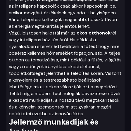
az intelligens kapcsolók csak akkor kapcsolnak be,
amikor mozgást érzékelnek egy adott helyiségben.
Bár a telepítési költségük magasabb, hosszú távon
az energiamegtakarítás jelentős lehet.
Végül, biztosan hallottál már az
okos otthonok
ról
vagy intelligens ház témáról. Ha például a
nyaralódban szeretnéd beállítani a fűtést hogy mire
odaérsz kellemes hőmérséklet fogadjon, stb.
A teljes
otthon automatizálása, mint például a fűtés, világítás
vagy a redőnyök irányítása okostelefonnal,
többletköltséget jelenthet a telepítés során. Viszont
a kényelem és a testreszabható beállítások
lehetősége miatt sokan választják ezt a megoldást.
Tehát míg a modern technológiák bevezetése növeli
a kezdeti munkadíjat, a hosszú távú megtakarítások
és a kényelmi szempontok miatt gyakran megéri
befektetni ezekbe az innovációkba.
Jellemző munkadíjak és