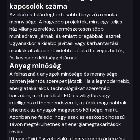
kapcsolók száma
Az első és talán legfontosabb tényező a munka
mennyisége. A nagyobb projektek, mint egy teljes
ház villanyszerelése, természetesen több
munkaórával járnak, és emiatt drágábbak lesznek.
Ugyanakkor a kisebb javítási vagy karbantartási
munkák általában rövidebb idő alatt elvégezhetők,
és kevesebb költséggel járnak.
Anyag minőség
A felhasznált anyagok minősége és mennyisége
szintén jelentős szerepet játszik. Ha a legmodernebb,
energiatakarékos technológiákat szeretnéd
használni, mint például LED-es világítás vagy
intelligens otthoni rendszerek, az árak magasabbak
lehetnek az anyagok magasabb költségei miatt.
Azonban ne feledd, hogy ezek az eszközök hosszú
távon megtérülhetnek az energiamegtakarítások
révén.
Itt egy rövid összefoglaló a leggyakoribb árképzési