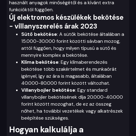
használt anyagok minőségétől és a kívánt extra
funkcióktól függően.
Új elektromos készülékek bekötése
- villanyszerelés árak 2023
Sütő bekötése
: A sütők bekötése általában a
15.000-30.000 forint közötti sávban mozog,
attól függően, hogy milyen típusú a sütő és
mennyire komplex a bekötése.
Klíma bekötése
: Egy klímaberendezés
bekötése több szakértelmet és munkaórát
igényel, így az ára is magasabb, általában
40.000-80.000 forint között változhat.
Villanybojler bekötése
: Egy standard
villanybojler bekötésének díja 20.000-40.000
forint között mozoghat, de ez az összeg
nőhet, ha további vezetékek vagy alkatrészek
beépítése szükséges.
Hogyan kalkulálja a