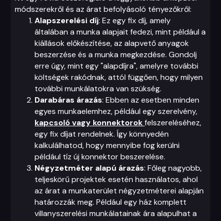
módszerekről és az árat befolyásoló tényezőkről:
Alapszerelési díj
: Ez egy fix díj, amely
általában a munka alapjait fedezi, mint például a
kiállások előkészítése, az alapvető anyagok
beszerzése és a munka megkezdése. Gondolj
erre úgy, mint egy "alapdíjra", amelyre további
költségek rakódnak, attól függően, hogy milyen
további munkálatokra van szükség.
Darabáras árazás
: Ebben az esetben minden
egyes munkaelemhez, például egy szerelvény,
kapcsoló vagy konnektorok
felszereléséhez,
egy fix díjat rendelnek. Így könnyedén
kalkulálhatod, hogy mennyibe fog kerülni
például tíz új konnektor beszerelése.
Négyzetméter alapú árazás
: Főleg nagyobb,
teljeskörű projektek esetén használatos, ahol
az árat a munkaterület négyzetméterei alapján
határozzák meg. Például egy ház komplett
villanyszerelési munkálatainak ára alapulhat a