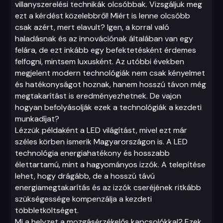
villanyszerelési technikák olcsóbbak. Vizsgáljuk meg
ezt a kérdést közelebbről! Miért is lenne olcsóbb
csak azért, mert elavult? Igen, a korral való
haladásnak és az innovációnak általában van egy
felára, de ezt inkább egy befektetésként érdemes
felfogni, mintsem luxusként. Az utóbbi években
megjelent modern technológiák nem csak kényelmet
és hatékonyságot hoznak, hanem hosszú távon még
megtakarítást is eredményezhetnek. De vajon
hogyan befolyásolják ezek a technológiák a kezdeti
munkadíjat?
Lézzük példaként a LED világítást, mivel ezt már
széles körben ismerik Magyarországon is. A LED
technológia energiahatékony és hosszabb
élettartamú, mint a hagyományos izzók. A telepítése
lehet, hogy drágább, de a hosszú távú
energiamegtakarítás és az izzók cseréjének ritkább
szükségessége kompenzálja a kezdeti
többletköltséget.
Mi a helyzet a mozgásérzékelős kapcsolókkal? Ezek