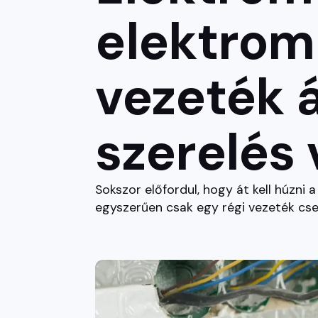
elektromo
vezeték á
szerelés 
Sokszor előfordul, hogy át kell húzni 
egyszerűen csak egy régi vezeték cser