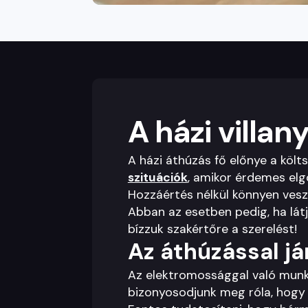
A házi villa
A házi áthúzás fő előnye a köl
szituációk
, amikor érdemes elg
Hozzáértés nélkül könnyen vesz
Abban az esetben pedig, ha lá
bízzuk szakértőre a szerelést!
Az áthúzással já
Az elektromossággal való mun
bizonyosodjunk meg róla, hogy 