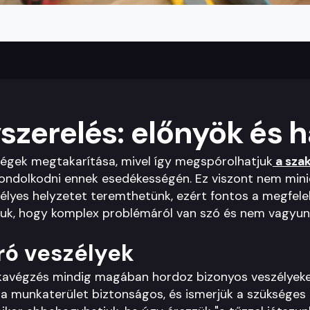
nyszerelés: előnyök és 
tségek megtakarítása, mivel így megspórolhatjuk
a sza
ondolkodni ennek esedékességén. Ez viszont nem mini
élyes helyzetet teremthetünk, ezért fontos a megfelel
tjuk, hogy komplex problémáról van szó és nem vagyu
ró veszélyek
kavégzés mindig magában hordoz bizonyos veszélyeke
a munkaterület biztonságos, és ismerjük a szükséges 