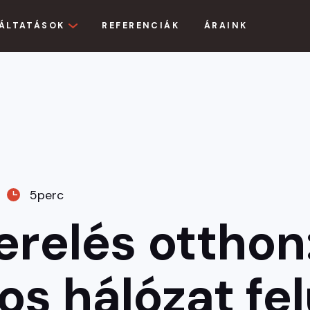
ÁLTATÁSOK
REFERENCIÁK
ÁRAINK
5
perc
erelés otthon:
s hálózat felú