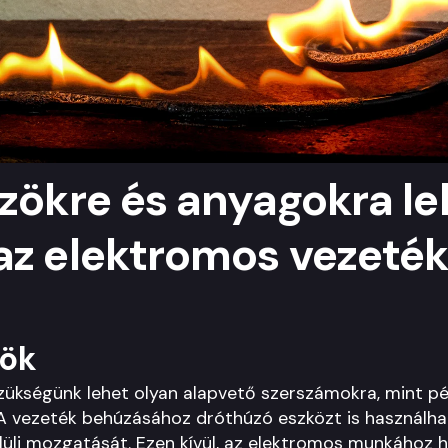
zökre és anyagokra le
az elektromos vezeték
zök
zükségünk lehet olyan alapvető szerszámokra, mint pé
A vezeték behúzásához dróthúzó eszközt is használha
lüli mozgatását. Ezen kívül, az elektromos munkához 