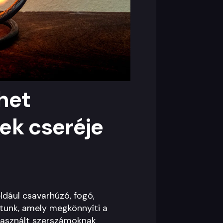
het
ek cseréje
ldául csavarhúzó, fogó,
tunk, amely megkönnyíti a
használt szerszámoknak