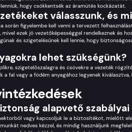
l lenniük, hogy csökkentsék az áramütés kockázatát.
ezetékeket válasszunk, és m
a során figyelembe kell venni a tervezett felhasználás
k, mivel ezek jó vezetőképességgel rendelkeznek és ho
únak és szigetelésűnek kell lennie, hogy biztonságo
yagokra lehet szükségünk?
plikre, szigetelőszalagra és csövekre a vezeték rögzít
ik a fal vagy a födém anyagához legyenek kiválasztva,
vintézkedések
iztonság alapvető szabályai
nektorból vagy kapcsoljuk le a biztosítékot, mielőtt
munkát nedves kézzel, és mindig használjunk megfelel