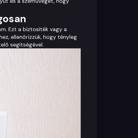
tyűt és a szemüveget, hogy
ágosan
m. Ezt a biztosíték vagy a
ez, ellenőrizzük, hogy tényleg
elő segítségével.