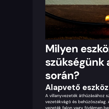
Milyen eszkö
szükségünk 
során?
Alapvető eszkö
A villanyvezeték áthúzásához s
vezetékvágó és behúzószalag. 
vezeték falon vagy födémen be