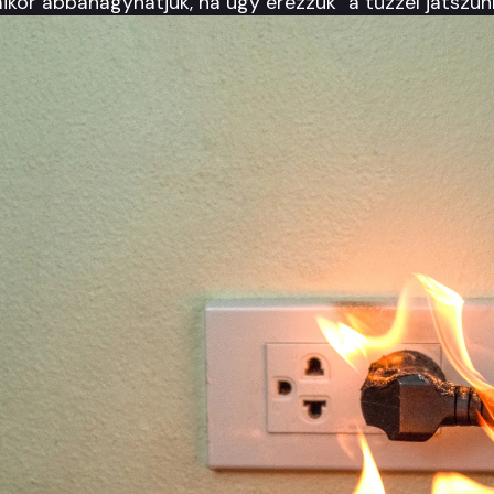
kor abbahagyhatjuk, ha úgy érezzük "a tűzzel játszunk