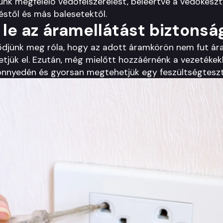
ünk megfelelő védőfelszerelést, beleértve a védőkesz
től és más balesetektől.
le az áramellátást biztons
djünk meg róla, hogy az adott áramkörön nem fut ára
tjük el. Ezután, még mielőtt hozzáérnénk a vezetékekh
 könnyedén és gyorsan megtehetjük egy feszültségteszt