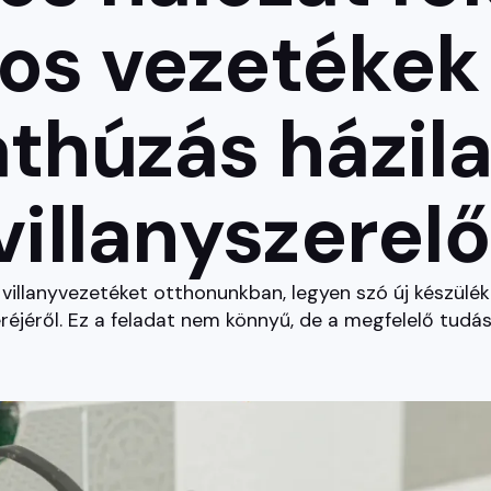
s vezetékek c
thúzás házilag
villanyszerelő
a villanyvezetéket otthonunkban, legyen szó új készülék
éjéről. Ez a feladat nem könnyű, de a megfelelő tudás