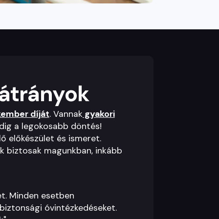
hátrányok
kember díját
. Vannak
gyakori
dig a legokosabb döntés!
ő előkészület és ismeret.
nk biztosak magunkban, inkább
t. Minden esetben
biztonsági óvintézkedéseket.