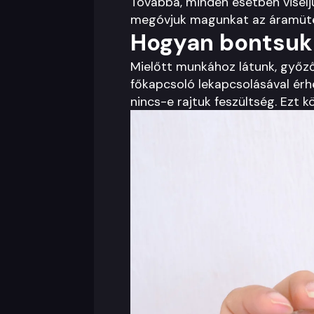
Továbbá, minden esetben viselj
megóvjuk magunkat az áramütés
Hogyan bontsuk 
Mielőtt munkához látunk, győző
főkapcsoló lekapcsolásával érhe
nincs-e rajtuk feszültség. Ezt