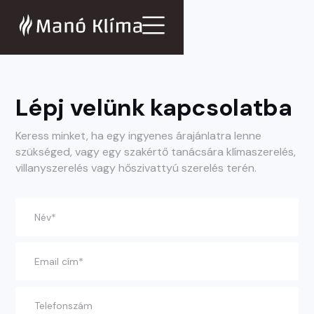
Lépj velünk kapcsolatba
Keress minket, ha egy ingyenes árajánlatra lenne
szükséged, vagy egy szakértő tanácsára klímaszerelés,
villanyszerelés vagy hőszivattyú szerelés terén.