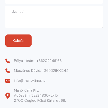
Pólya Lóránt: +36202946163
Mészáros Dávid: +36202602244
info@manoklima.hu
Manó Klíma Kft.

Adószám: 32224830-2-13

2700 Cegléd Külső Kátai út 68.