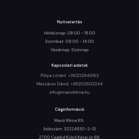
Nyitvatartás
Hétköznap: 08:00 - 18:00

Szombat: 09:00 - 14:00

Vasárnap: Szünnap
Kapcsolati adatok
Pólya Lóránt: +36202946163
Mészáros Dávid: +36202602244
info@manoklima.hu
Céginformáció
Manó Klíma Kft.

Adószám: 32224830-2-13

2700 Cegléd Külső Kátai út 68.