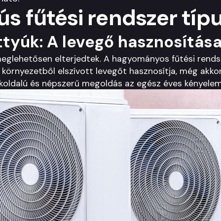
ús fűtési rendszer típ
tyúk: A levegő hasznosítás
eglehetősen elterjedtek. A hagyományos fűtési rendsz
 környezetből elszívott levegőt hasznosítja, még akkor 
okoldalú és népszerű megoldás az egész éves kényele