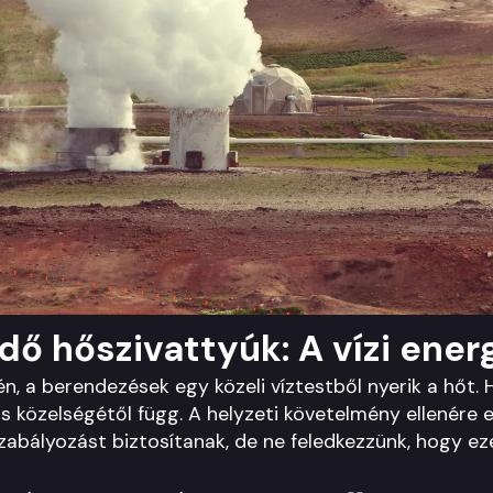
dő hőszivattyúk: A vízi ener
n, a berendezések egy közeli víztestből nyerik a hőt. 
ás közelségétől függ. A helyzeti követelmény ellenére
abályozást biztosítanak, de ne feledkezzünk, hogy ez