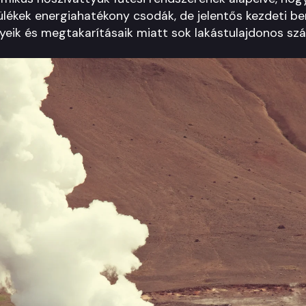
zülékek energiahatékony csodák, de jelentős kezdeti be
yeik és megtakarításaik miatt sok lakástulajdonos sz