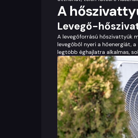
A hőszivatty
Levegő-hőszivat
A levegőforrású hőszivattyúk m
levegőből nyeri a hőenergiát, a
legtöbb éghajlatra alkalmas, s