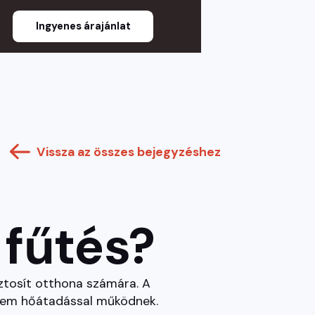
Ingyenes árajánlat
Vissza az összes bejegyzéshez
 fűtés?
iztosít otthona számára. A
anem hőátadással működnek.