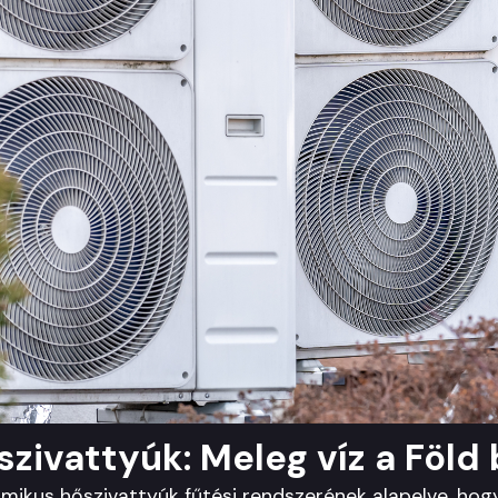
ivattyúk: Meleg víz a Föld 
ikus hőszivattyúk fűtési rendszerének alapelve, hogy a