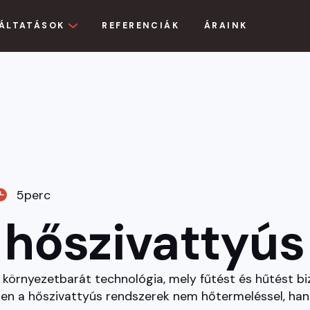
ÁLTATÁSOK
REFERENCIÁK
ÁRAINK
5
perc
a hőszivattyús
b környezetbarát technológia, mely fűtést és hűtést b
ben a hőszivattyús rendszerek nem hőtermeléssel, h