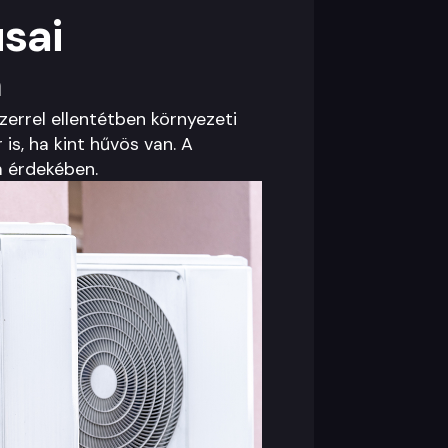
usai
a
errel ellentétben környezeti
is, ha kint hűvös van. A
m érdekében.