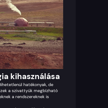
gia kihasználása
Hihetetlenül hatékonyak, de
 ezek a szivattyúk megbízható
eknek a rendszereknek is