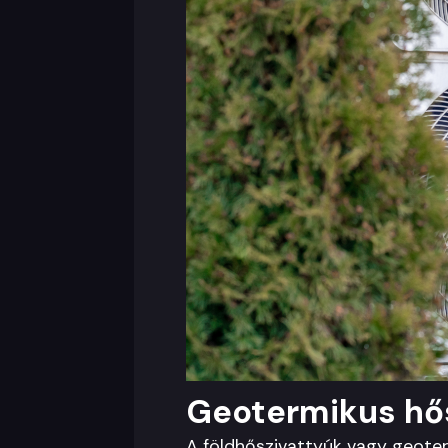
Geotermikus hősz
A földhőszivattyúk vagy geoterm