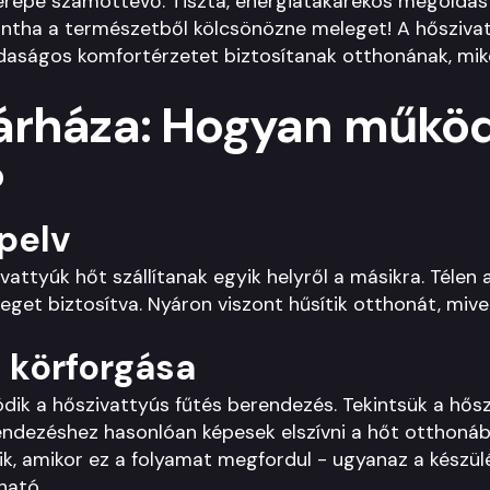
erepe számottevő. Tiszta, energiatakarékos megoldást 
, mintha a természetből kölcsönözne meleget! A hőszi
daságos komfortérzetet biztosítanak otthonának, mik
rháza: Hogyan működ
?
apelv
attyúk hőt szállítanak egyik helyről a másikra. Télen a
eleget biztosítva. Nyáron viszont hűsítik otthonát, mivel
 körforgása
ik a hőszivattyús fűtés berendezés. Tekintsük a hős
endezéshez hasonlóan képesek elszívni a hőt otthonáb
ik, amikor ez a folyamat megfordul - ugyanaz a készül
ható.