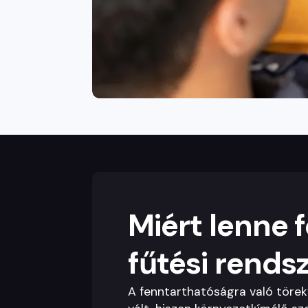
Miért lenne
fűtési rends
A fenntarthatóságra való töre