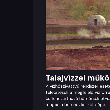
Talajvízzel műkö
A vízhőszivattyú rendszer eseté
telepítésük a megfelelő vízforr
és fenntartható hőmérséklet-sz
magas a beruházási költsége.