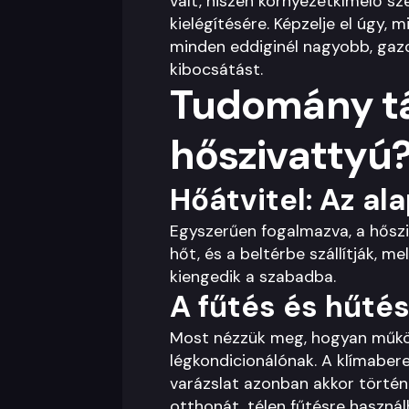
vált, hiszen környezetkímélő sz
kielégítésére. Képzelje el úgy
minden eddiginél nagyobb, gaz
kibocsátást.
Tudomány tá
hőszivattyú
Hőátvitel: Az al
Egyszerűen fogalmazva, a hősziv
hőt, és a beltérbe szállítják, m
kiengedik a szabadba.
A fűtés és hűtés
Most nézzük meg, hogyan működ
légkondicionálónak. A klímaber
varázslat azonban akkor történ
otthonát, télen fűtésre használ