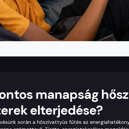
 fontos manapság hősz
zerek elterjedése?
kvésünk során a hőszivattyús fűtés az energiahatéko