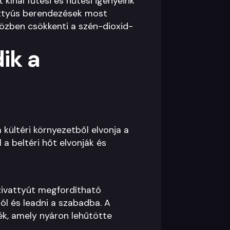
kínál fűtési és hűtési igényeink
vattyús berendezések most
özben csökkenti a szén-dioxid-
ik a
 kültéri környezetből elvonja a
 a beltéri hőt elvonják és
zivattyút megfordítható
ól és leadni a szabadba. A
ék, amely nyáron lehűtötte