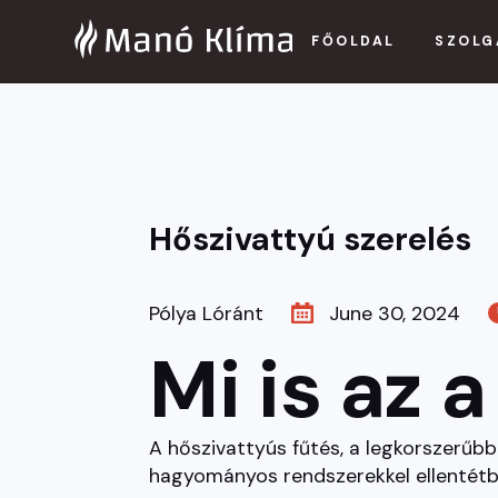
FŐOLDAL
SZOLG
Hőszivattyú szerelés
Pólya Lóránt
June 30, 2024
Mi is az 
A hőszivattyús fűtés, a legkorszerűb
hagyományos rendszerekkel ellentét