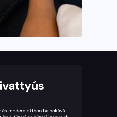
ivattyús
ny és modern otthon bajnokává