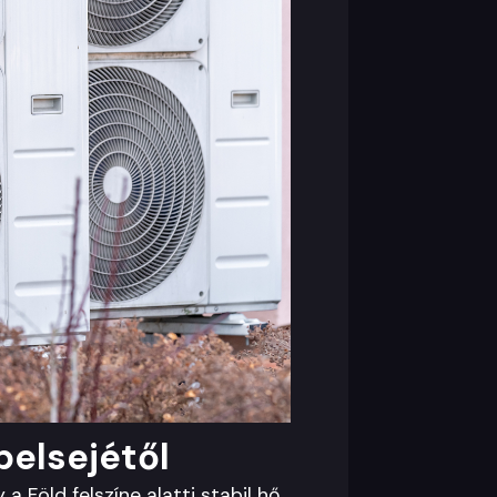
belsejétől
 Föld felszíne alatti stabil hő