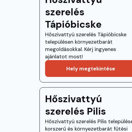
szerelés
Tápióbicske
Hőszivattyú szerelés Tápióbicske
településen környezetbarát
megoldásokkal. Kérj ingyenes
ajánlatot most!
Hely megtekintése
Hőszivattyú
szerelés Pilis
Hőszivattyú szerelés Pilis település
korszerű és környezetbarát fűtési