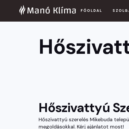
FŐOLDAL
SZOLG
Hőszivat
Hőszivattyú Sz
Hőszivattyú szerelés Mikebuda telepü
megoldásokkal. Kérj ajánlatot most!