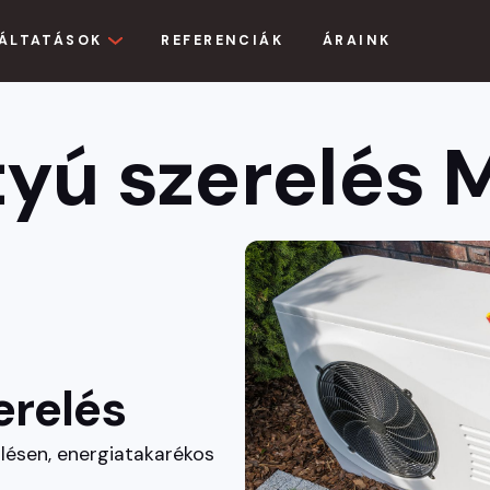
ÁLTATÁSOK
REFERENCIÁK
ÁRAINK
tyú szerelés
erelés
lésen, energiatakarékos