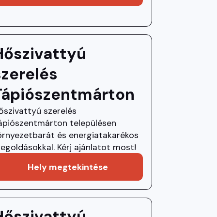
Hőszivattyú
szerelés
Tápiószentmárton
őszivattyú szerelés
ápiószentmárton településen
örnyezetbarát és energiatakarékos
egoldásokkal. Kérj ajánlatot most!
Hely megtekintése
Hőszivattyú