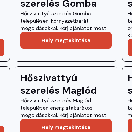
szerelés Gomba
Hőszivattyú szerelés Gomba
H
településen, környezetbarát
t
megoldásokkal. Kérj ajánlatot most!
e
K
Hely megtekintése
Hőszivattyú
szerelés Maglód
Hőszivattyú szerelés Maglód
H
településen energiatakarékos
t
megoldásokkal. Kérj ajánlatot most!
m
Hely megtekintése