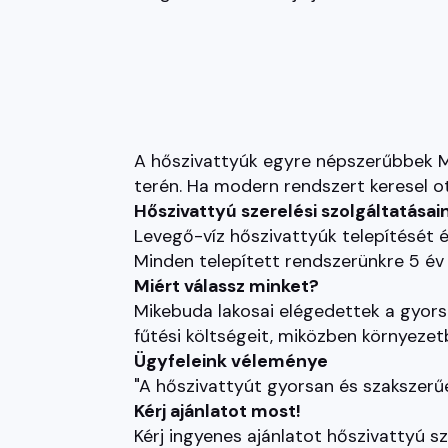
A hőszivattyúk egyre népszerűbbek Mi
terén. Ha modern rendszert keresel ot
Hőszivattyú szerelési szolgáltatásai
Levegő-víz hőszivattyúk telepítését 
Minden telepített rendszerünkre 5 év 
Miért válassz minket?
Mikebuda lakosai elégedettek a gyors
fűtési költségeit, miközben környeze
Ügyfeleink véleménye
"A hőszivattyút gyorsan és szakszerű
Kérj ajánlatot most!
Kérj ingyenes ajánlatot hőszivattyú s