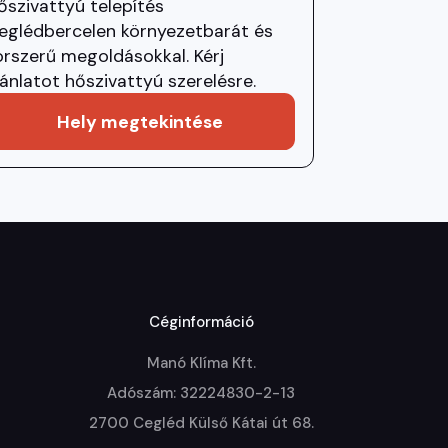
őszivattyú telepítés
eglédbercelen környezetbarát és
orszerű megoldásokkal. Kérj
jánlatot hőszivattyú szerelésre.
Hely megtekintése
Céginformáció
Manó Klíma Kft.

Adószám: 32224830-2-13

2700 Cegléd Külső Kátai út 68.