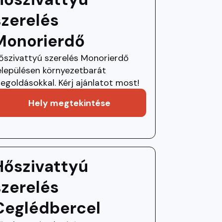
szerelés
Monorierdő
őszivattyú szerelés Monorierdő
elepülésen környezetbarát
egoldásokkal. Kérj ajánlatot most!
Hely megtekintése
Hőszivattyú
szerelés
Ceglédbercel