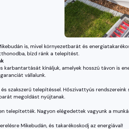
kebudán is, mivel környezetbarát és energiatakarékos
thonodba, bízd ránk a telepítést.
nk
és karbantartását kínáljuk, amelyek hosszú távon is e
garanciát vállalunk.
 és szakszerű telepítéssel. Hőszivattyús rendszereink
tbarát megoldást nyújtanak.
en telepítették. Nagyon elégedettek vagyunk a munkáv
zerelésre Mikebudán, és takarékoskodj az energiával!