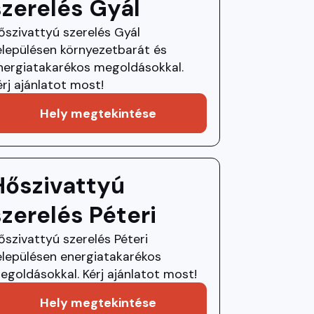
szerelés Gyál
őszivattyú szerelés Gyál
elepülésen környezetbarát és
nergiatakarékos megoldásokkal.
érj ajánlatot most!
Hely megtekintése
Hőszivattyú
szerelés Péteri
őszivattyú szerelés Péteri
elepülésen energiatakarékos
egoldásokkal. Kérj ajánlatot most!
Hely megtekintése