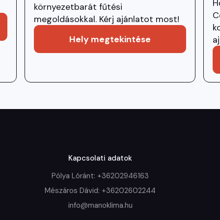
H
!
környezetbarát fűtési
C
megoldásokkal. Kérj ajánlatot most!
k
Hely megtekintése
a
Kapcsolati adatok
Pólya Lóránt: +36202946163
Mészáros Dávid: +36202602244
info@manoklima.hu