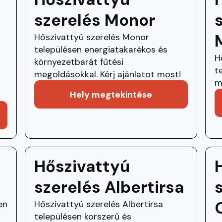
szerelés Monor
Hőszivattyú szerelés Monor
településen energiatakarékos és
H
környezetbarát fűtési
t
megoldásokkal. Kérj ajánlatot most!
m
Hely megtekintése
Hőszivattyú
szerelés Albertirsa
en
Hőszivattyú szerelés Albertirsa
településen korszerű és