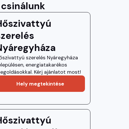
 csinálunk
Hőszivattyú
szerelés
Nyáregyháza
őszivattyú szerelés Nyáregyháza
elepülésen, energiatakarékos
egoldásokkal. Kérj ajánlatot most!
Hely megtekintése
Hőszivattyú