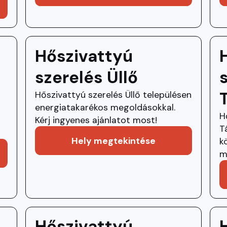
Hőszivattyú
szerelés Üllő
Hőszivattyú szerelés Üllő településen
energiatakarékos megoldásokkal.
H
Kérj ingyenes ajánlatot most!
T
Hely megtekintése
k
m
Hőszivattyú