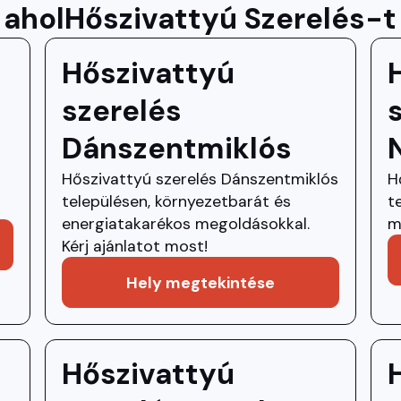
 ahol
Hőszivattyú Szerelés
-t
Hőszivattyú
szerelés
Dánszentmiklós
Hőszivattyú szerelés Dánszentmiklós
H
j
településen, környezetbarát és
t
energiatakarékos megoldásokkal.
m
Kérj ajánlatot most!
Hely megtekintése
Hőszivattyú